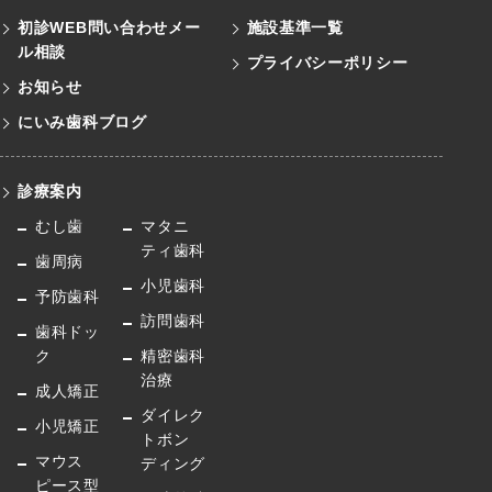
初診WEB問い合わせメー
施設基準一覧
ル
相談
プライバシーポリシー
お知らせ
にいみ歯科ブログ
診療案内
むし歯
マタニ
ティ歯科
歯周病
小児歯科
予防歯科
訪問歯科
歯科ドッ
ク
精密歯科
治療
成人矯正
ダイレク
小児矯正
トボン
マウス
ディング
ピース型