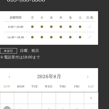
診療時間
月
火
水
木
金
土
日/祝
9:30～13:00
●
●
●
●
●
●
／
14:30～18:30
●
●
●
●
●
●
／
日曜、祝日
休診日
※電話受付は18:00まで
2026年8月
«
»
SUN
MON
TUE
WED
THU
FRI
SAT
1