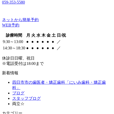
059-353-5580
ネットから簡単予約
WEB予約
診療時間
月
火
水
木
金
土
日/祝
9:30～13:00
●
●
●
●
●
●
／
14:30～18:30
●
●
●
●
●
●
／
休診日
日曜、祝日
※電話受付は18:00まで
新着情報
四日市市の歯医者・矯正歯科「にいみ歯科・矯正歯
科」
ブログ
スタッフブログ
両立☆
カテゴリー