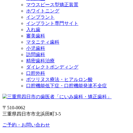
マウスピース型矯正装置
ホワイトニング
インプラント
インプラント専門サイト
入れ歯
審美歯科
マタニティ歯科
小児歯科
訪問歯科
精密歯科治療
ダイレクトボンディング
口腔外科
ボツリヌス療法・ヒアルロン酸
口腔機能低下症・口腔機能発達不全症
〒510-0062
三重県四日市市北浜田町3-5
ご予約・お問い合わせ