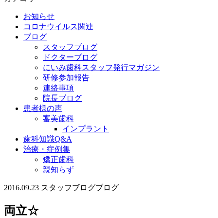
お知らせ
コロナウイルス関連
ブログ
スタッフブログ
ドクターブログ
にいみ歯科スタッフ発行マガジン
研修参加報告
連絡事項
院長ブログ
患者様の声
審美歯科
インプラント
歯科知識Q&A
治療・症例集
矯正歯科
親知らず
2016.09.23
スタッフブログ
ブログ
両立☆