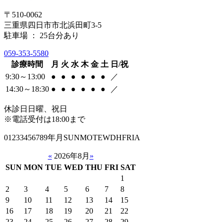
〒510-0062
三重県四日市市北浜田町3-5
駐車場 ： 25台分あり
059-353-5580
診療時間
月
火
水
木
金
土
日/祝
9:30～13:00
●
●
●
●
●
●
／
14:30～18:30
●
●
●
●
●
●
／
休診日
日曜、祝日
※電話受付は18:00まで
01233456789年月SUNMOTEWDHFRIA
«
2026年8月
»
SUN
MON
TUE
WED
THU
FRI
SAT
1
2
3
4
5
6
7
8
9
10
11
12
13
14
15
16
17
18
19
20
21
22
23
24
25
26
27
28
29