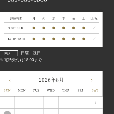
診療時間
月
火
水
木
金
土
日/祝
9:30～13:00
●
●
●
●
●
●
／
14:30～18:30
●
●
●
●
●
●
／
日曜、祝日
休診日
※電話受付は18:00まで
2026年8月
«
»
SUN
MON
TUE
WED
THU
FRI
SAT
1