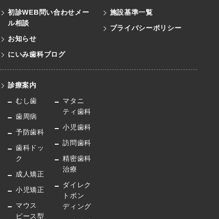
初診WEB問い合わせメー
施設基準一覧
ル
相談
プライバシーポリシー
お知らせ
にいみ歯科ブログ
診療案内
むし歯
マタニ
ティ歯科
歯周病
小児歯科
予防歯科
訪問歯科
歯科ドッ
ク
精密歯科
治療
成人矯正
ダイレク
小児矯正
トボン
マウス
ディング
ピース型