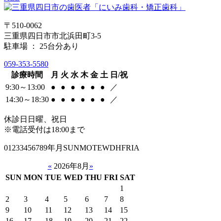
〒510-0062
三重県四日市市北浜田町3-5
駐車場 ： 25台分あり
059-353-5580
診療時間
月
火
水
木
金
土
日/祝
9:30～13:00
●
●
●
●
●
●
／
14:30～18:30
●
●
●
●
●
●
／
休診日
日曜、祝日
※電話受付は18:00まで
01233456789年月SUNMOTEWDHFRIA
«
2026年8月
»
SUN
MON
TUE
WED
THU
FRI
SAT
1
2
3
4
5
6
7
8
9
10
11
12
13
14
15
16
17
18
19
20
21
22