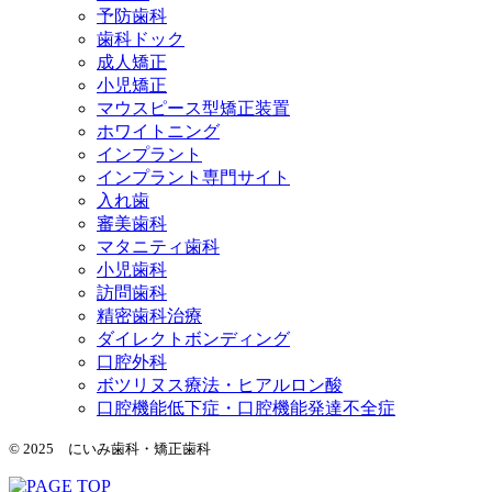
予防歯科
歯科ドック
成人矯正
小児矯正
マウスピース型矯正装置
ホワイトニング
インプラント
インプラント専門サイト
入れ歯
審美歯科
マタニティ歯科
小児歯科
訪問歯科
精密歯科治療
ダイレクトボンディング
口腔外科
ボツリヌス療法・ヒアルロン酸
口腔機能低下症・口腔機能発達不全症
© 2025 にいみ歯科・矯正歯科