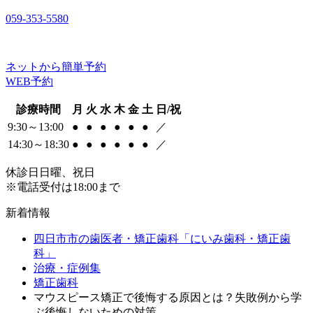
059-353-5580
ネットから簡単予約
WEB予約
診療時間
月
火
水
木
金
土
日/祝
9:30～13:00
●
●
●
●
●
●
／
14:30～18:30
●
●
●
●
●
●
／
休診日
日曜、祝日
※電話受付は18:00まで
新着情報
四日市市の歯医者・矯正歯科「にいみ歯科・矯正歯
科」
治療・症例集
矯正歯科
マウスピース矯正で後悔する原因とは？失敗例から学
ぶ後悔しないための対策