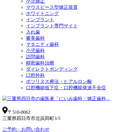
小児矯正
マウスピース型矯正装置
ホワイトニング
インプラント
インプラント専門サイト
入れ歯
審美歯科
マタニティ歯科
小児歯科
訪問歯科
精密歯科治療
ダイレクトボンディング
口腔外科
ボツリヌス療法・ヒアルロン酸
口腔機能低下症・口腔機能発達不全症
〒510-0062
三重県四日市市北浜田町3-5
ご予約・お問い合わせ