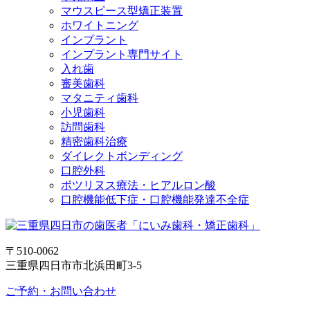
マウスピース型矯正装置
ホワイトニング
インプラント
インプラント専門サイト
入れ歯
審美歯科
マタニティ歯科
小児歯科
訪問歯科
精密歯科治療
ダイレクトボンディング
口腔外科
ボツリヌス療法・ヒアルロン酸
口腔機能低下症・口腔機能発達不全症
〒510-0062
三重県四日市市北浜田町3-5
ご予約・お問い合わせ