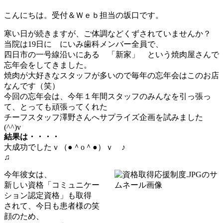
こんにちは。受付＆Ｗｅｂ担当の坂口です。
寒い日が続きますが、ご体調などくずされていませんか？
当院は19日に にいみ歯科メンバー全員で、
四日市の一号線沿いにある 「新家」 という焼肉屋さんで
忘年会をしてきました。
焼肉が大好きなスタッフが多いので毎年の忘年会はこのお店
なんです（笑）
今回の忘年会は、今年１年間スタッフのみんなを引っ張っ
て、とっても頑張ってくれた
チーフスタッフ澤野さんへサプライズ企画を試みました
(^^)v
結果は・・・・
大成功でしたｖ（●＾o＾●）ｖ ♪
♫
今年彼女は、
新しい資格「コミュニケー
ション認定資格」も取得
されて、今日も患者様の笑
顔のため、