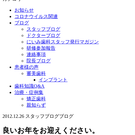
お知らせ
コロナウイルス関連
ブログ
スタッフブログ
ドクターブログ
にいみ歯科スタッフ発行マガジン
研修参加報告
連絡事項
院長ブログ
患者様の声
審美歯科
インプラント
歯科知識Q&A
治療・症例集
矯正歯科
親知らず
2012.12.26
スタッフブログ
ブログ
良いお年をお迎えください。