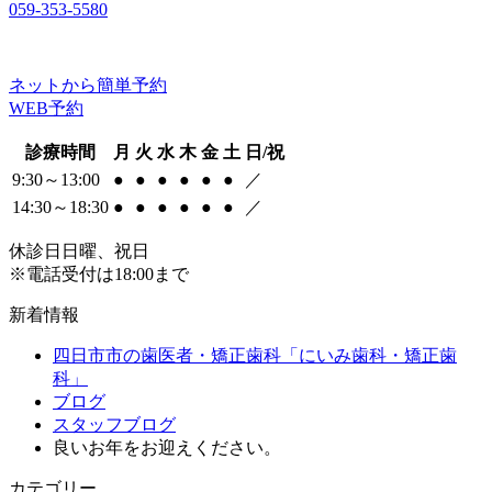
059-353-5580
ネットから簡単予約
WEB予約
診療時間
月
火
水
木
金
土
日/祝
9:30～13:00
●
●
●
●
●
●
／
14:30～18:30
●
●
●
●
●
●
／
休診日
日曜、祝日
※電話受付は18:00まで
新着情報
四日市市の歯医者・矯正歯科「にいみ歯科・矯正歯
科」
ブログ
スタッフブログ
良いお年をお迎えください。
カテゴリー