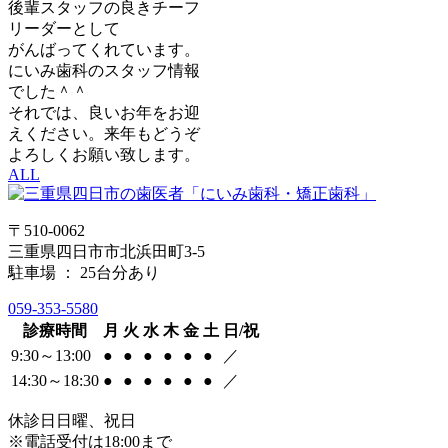
後輩スタッフの良きチーフ
リーダーとして
がんばってくれています。
にいみ歯科のスタッフ情報
でした＾＾
それでは、良いお年をお迎
えください。来年もどうぞ
よろしくお願い致します。
ALL
〒510-0062
三重県四日市市北浜田町3-5
駐車場 ： 25台分あり
059-353-5580
診療時間
月
火
水
木
金
土
日/祝
9:30～13:00
●
●
●
●
●
●
／
14:30～18:30
●
●
●
●
●
●
／
休診日
日曜、祝日
※電話受付は18:00まで