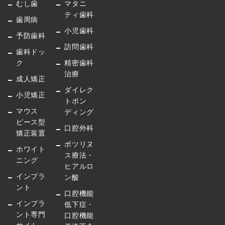
むし歯
マタニ
ティ歯科
歯周病
小児歯科
予防歯科
訪問歯科
歯科ドッ
ク
精密歯科
治療
成人矯正
ダイレク
小児矯正
トボン
マウス
ディング
ピース型
口腔外科
矯正装置
ボツリヌ
ホワイト
ス療法・
ニング
ヒアルロ
インプラ
ン酸
ント
口腔機能
インプラ
低下症・
ント専門
口腔機能