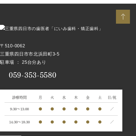
〒510-0062
三重県四日市市北浜田町3-5
駐車場 ： 25台分あり
059-353-5580
診療時間
月
火
水
木
金
土
日/祝
9:30～13:00
●
●
●
●
●
●
／
14:30～18:30
●
●
●
●
●
●
／