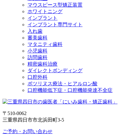
マウスピース型矯正装置
ホワイトニング
インプラント
インプラント専門サイト
入れ歯
審美歯科
マタニティ歯科
小児歯科
訪問歯科
精密歯科治療
ダイレクトボンディング
口腔外科
ボツリヌス療法・ヒアルロン酸
口腔機能低下症・口腔機能発達不全症
〒510-0062
三重県四日市市北浜田町3-5
ご予約・お問い合わせ