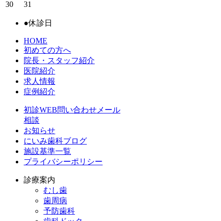
30
31
●
休診日
HOME
初めての方へ
院長・スタッフ紹介
医院紹介
求人情報
症例紹介
初診WEB問い合わせメール
相談
お知らせ
にいみ歯科ブログ
施設基準一覧
プライバシーポリシー
診療案内
むし歯
歯周病
予防歯科