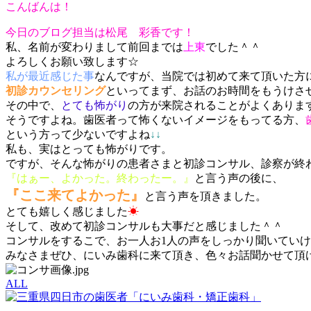
こんばんは！
今日のブログ担当は松尾 彩香です！
私、名前が変わりまして前回までは
上東
でした＾＾
よろしくお願い致します☆
私が最近感じた事
なんですが、当院では初めて来て頂いた方
初診カウンセリング
といってまず、お話のお時間をもうけさ
その中で、
とても怖がり
の方が来院されることがよくありま
そうですよね。歯医者って怖くないイメージをもってる方、
という方って少ないですよね
↓↓
私も、実はとっても怖がりです。
ですが、そんな怖がりの患者さまと初診コンサル、診察が終
『はぁー、よかった。終わったー。』
と言う声の後に、
『ここ来てよかった』
と言う声を頂きました。
とても嬉しく感じました
☀
そして、改めて初診コンサルも大事だと感じました＾＾
コンサルをするこで、お一人お1人の声をしっかり聞いてい
みなさまぜひ、にいみ歯科に来て頂き、色々お話聞かせて頂
ALL