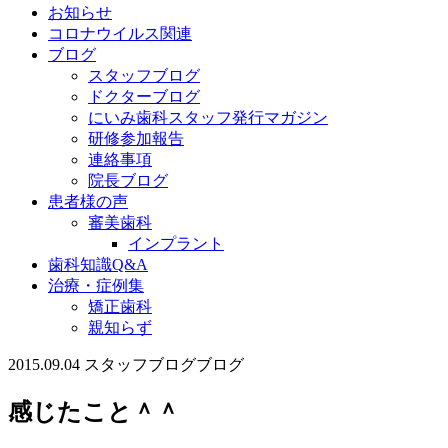
お知らせ
コロナウイルス関連
ブログ
スタッフブログ
ドクターブログ
にいみ歯科スタッフ発行マガジン
研修参加報告
連絡事項
院長ブログ
患者様の声
審美歯科
インプラント
歯科知識Q&A
治療・症例集
矯正歯科
親知らず
2015.09.04
スタッフブログ
ブログ
感じたこと＾＾