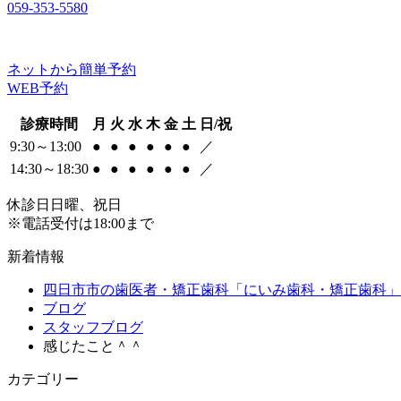
059-353-5580
ネットから簡単予約
WEB予約
診療時間
月
火
水
木
金
土
日/祝
9:30～13:00
●
●
●
●
●
●
／
14:30～18:30
●
●
●
●
●
●
／
休診日
日曜、祝日
※電話受付は18:00まで
新着情報
四日市市の歯医者・矯正歯科「にいみ歯科・矯正歯科」
ブログ
スタッフブログ
感じたこと＾＾
カテゴリー