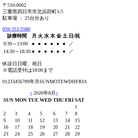
〒510-0062
三重県四日市市北浜田町3-5
駐車場 ： 25台分あり
059-353-5580
診療時間
月
火
水
木
金
土
日/祝
9:30～13:00
●
●
●
●
●
●
／
14:30～18:30
●
●
●
●
●
●
／
休診日
日曜、祝日
※電話受付は18:00まで
01233456789年月SUNMOTEWDHFRIA
«
2026年8月
»
SUN
MON
TUE
WED
THU
FRI
SAT
1
2
3
4
5
6
7
8
9
10
11
12
13
14
15
16
17
18
19
20
21
22
23
24
25
26
27
28
29