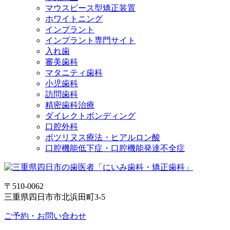
マウスピース型矯正装置
ホワイトニング
インプラント
インプラント専門サイト
入れ歯
審美歯科
マタニティ歯科
小児歯科
訪問歯科
精密歯科治療
ダイレクトボンディング
口腔外科
ボツリヌス療法・ヒアルロン酸
口腔機能低下症・口腔機能発達不全症
〒510-0062
三重県四日市市北浜田町3-5
ご予約・お問い合わせ