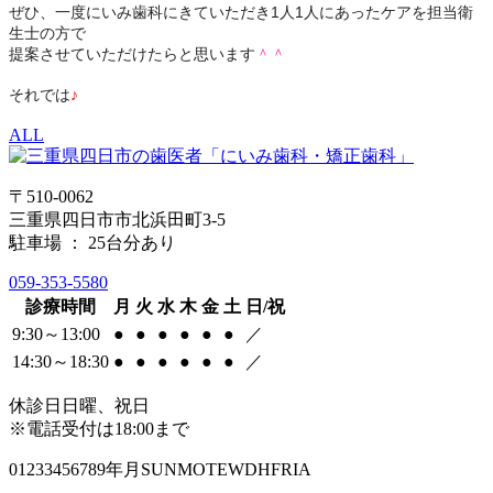
ぜひ、一度にいみ歯科にきていただき1人1人にあったケアを担当衛
生士の方で
提案させていただけたらと思います
＾＾
それでは
♪
ALL
〒510-0062
三重県四日市市北浜田町3-5
駐車場 ： 25台分あり
059-353-5580
診療時間
月
火
水
木
金
土
日/祝
9:30～13:00
●
●
●
●
●
●
／
14:30～18:30
●
●
●
●
●
●
／
休診日
日曜、祝日
※電話受付は18:00まで
01233456789年月SUNMOTEWDHFRIA