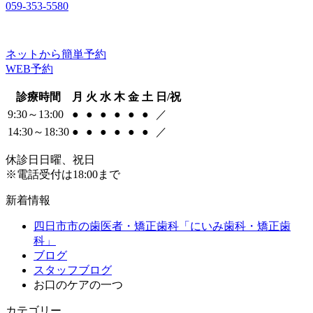
059-353-5580
ネットから簡単予約
WEB予約
診療時間
月
火
水
木
金
土
日/祝
9:30～13:00
●
●
●
●
●
●
／
14:30～18:30
●
●
●
●
●
●
／
休診日
日曜、祝日
※電話受付は18:00まで
新着情報
四日市市の歯医者・矯正歯科「にいみ歯科・矯正歯
科」
ブログ
スタッフブログ
お口のケアの一つ
カテゴリー