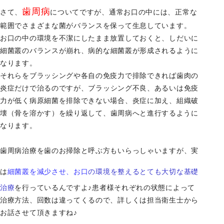
歯周病
さて、
についてですが、通常お口の中には、
正常な
範囲でさまざまな菌がバランスを保って生息しています。
お口の中の環境を不潔にしたまま放置しておくと、
しだいに
細菌叢のバランスが崩れ、
病的な細菌叢が形成されるように
なります。
それらをブラッシングや各自の免疫力で排除できれば歯肉の
炎症だ
けで治るのですが、ブラッシング不良、
あるいは免疫
力が低く病原細菌を排除できない場合、炎症に加え、
組織破
壊（骨を溶かす）を繰り返して、
歯周病へと進行するように
なります。
歯周病治療を歯のお掃除と呼ぶ方もいらっしゃいますが、
実
は
細菌叢を減少させ、
お口
の環境を整えるとても大切な基礎
治療
を行っているんですよ♪
患者様それぞれの状態によって
治療方法、回数は違ってくるので、
詳しくは担当衛生士から
お話させて頂きますね♪