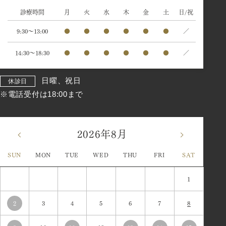
診療時間
月
火
水
木
金
土
日/祝
9:30～13:00
●
●
●
●
●
●
／
14:30～18:30
●
●
●
●
●
●
／
日曜、祝日
休診日
※電話受付は18:00まで
2026年8月
«
»
SUN
MON
TUE
WED
THU
FRI
SAT
1
2
3
4
5
6
7
8