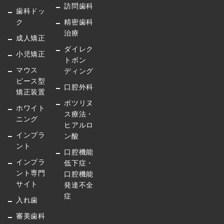
訪問歯科
歯科ドッ
ク
精密歯科
治療
成人矯正
ダイレク
小児矯正
トボン
マウス
ディング
ピース型
口腔外科
矯正装置
ボツリヌ
ホワイト
ス療法・
ニング
ヒアルロ
インプラ
ン酸
ント
口腔機能
インプラ
低下症・
ント専門
口腔機能
サイト
発達不全
症
入れ歯
審美歯科