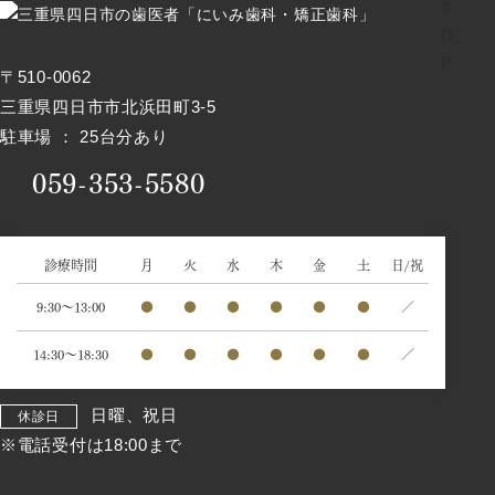
〒510-0062
三重県四日市市北浜田町3-5
駐車場 ： 25台分あり
059-353-5580
診療時間
月
火
水
木
金
土
日/祝
9:30～13:00
●
●
●
●
●
●
／
14:30～18:30
●
●
●
●
●
●
／
日曜、祝日
休診日
※電話受付は18:00まで