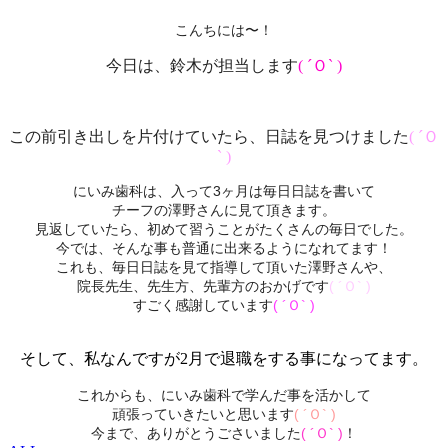
こんちには〜！
今日は、鈴木が担当します
( ´Ｏ` )
この前引き出しを片付けていたら、日誌を見つけました
( ´Ｏ
` )
にいみ歯科は、
入って3ヶ月は毎日日誌を書いて
チーフの澤野さんに見て頂きます。
見返していたら、初めて習うことがたくさんの毎日でした。
今では、そんな事も普通に出来るようになれてます！
これも、
毎日日誌を見て指導して頂いた澤野さんや、
院長先生、
先生方、
先輩方のおかげです
( ´Ｏ` )
すごく感謝しています
( ´Ｏ` )
そして、私なんですが2月で退職をする事になってます。
これからも、
にいみ歯科で学んだ事を活かして
頑張っていきたいと思います
( ´Ｏ` )
今まで、ありがとうごさいました
( ´Ｏ` )
！