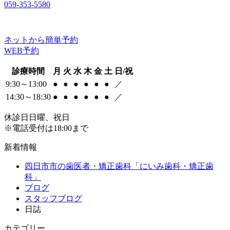
059-353-5580
ネットから簡単予約
WEB予約
診療時間
月
火
水
木
金
土
日/祝
9:30～13:00
●
●
●
●
●
●
／
14:30～18:30
●
●
●
●
●
●
／
休診日
日曜、祝日
※電話受付は18:00まで
新着情報
四日市市の歯医者・矯正歯科「にいみ歯科・矯正歯
科」
ブログ
スタッフブログ
日誌
カテゴリー