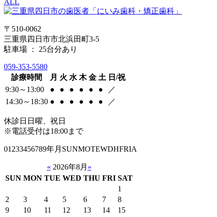
ALL
〒510-0062
三重県四日市市北浜田町3-5
駐車場 ： 25台分あり
059-353-5580
診療時間
月
火
水
木
金
土
日/祝
9:30～13:00
●
●
●
●
●
●
／
14:30～18:30
●
●
●
●
●
●
／
休診日
日曜、祝日
※電話受付は18:00まで
01233456789年月SUNMOTEWDHFRIA
«
2026年8月
»
SUN
MON
TUE
WED
THU
FRI
SAT
1
2
3
4
5
6
7
8
9
10
11
12
13
14
15