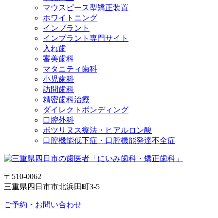
マウスピース型矯正装置
ホワイトニング
インプラント
インプラント専門サイト
入れ歯
審美歯科
マタニティ歯科
小児歯科
訪問歯科
精密歯科治療
ダイレクトボンディング
口腔外科
ボツリヌス療法・ヒアルロン酸
口腔機能低下症・口腔機能発達不全症
〒510-0062
三重県四日市市北浜田町3-5
ご予約・お問い合わせ