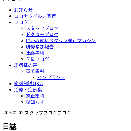
お知らせ
コロナウイルス関連
ブログ
スタッフブログ
ドクターブログ
にいみ歯科スタッフ発行マガジン
研修参加報告
連絡事項
院長ブログ
患者様の声
審美歯科
インプラント
歯科知識Q&A
治療・症例集
矯正歯科
親知らず
2016.02.03
スタッフブログ
ブログ
日誌