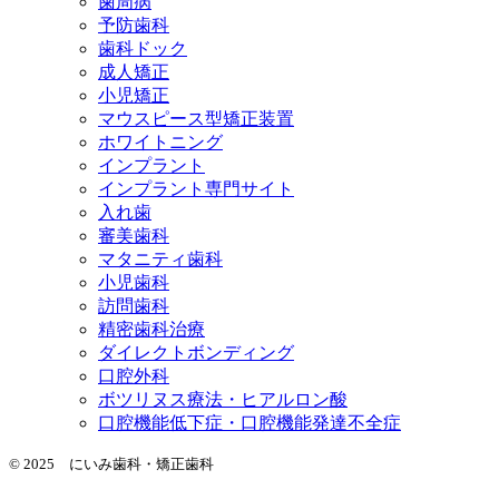
歯周病
予防歯科
歯科ドック
成人矯正
小児矯正
マウスピース型矯正装置
ホワイトニング
インプラント
インプラント専門サイト
入れ歯
審美歯科
マタニティ歯科
小児歯科
訪問歯科
精密歯科治療
ダイレクトボンディング
口腔外科
ボツリヌス療法・ヒアルロン酸
口腔機能低下症・口腔機能発達不全症
© 2025 にいみ歯科・矯正歯科