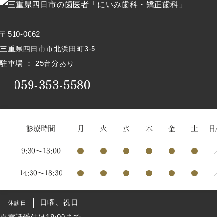
〒510-0062
三重県四日市市北浜田町3-5
駐車場 ： 25台分あり
059-353-5580
診療時間
月
火
水
木
金
土
日
9:30～13:00
●
●
●
●
●
●
14:30～18:30
●
●
●
●
●
●
日曜、祝日
休診日
※電話受付は18:00まで