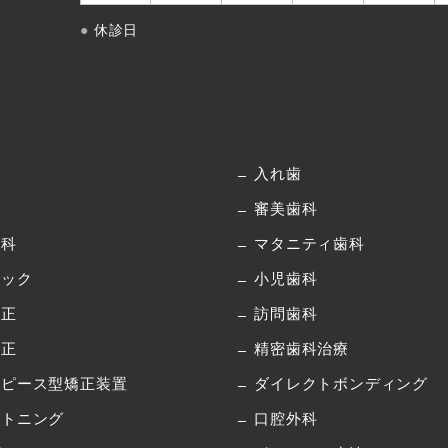
●
休診日
内
歯
入れ歯
病
審美歯科
歯科
マタニティ歯科
ドック
小児歯科
矯正
訪問歯科
矯正
精密歯科治療
スピース型矯正装置
ダイレクトボンディング
イトニング
口腔外科