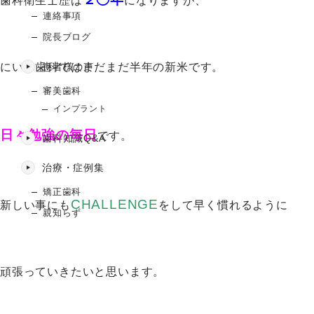
歯科衛生士歴は
になりますが、
連絡事項
院長ブログ
にいみ歯科ではまだまだ半年の新米です。
患者様の声
審美歯科
インプラント
日々勉強の毎日
です。
歯科知識Q&A
治療・症例集
矯正歯科
CHALLENGE
新しい事にも
をして早く慣れるように
親知らず
頑張っていきたいと思います。