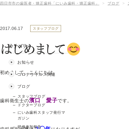
四日市市の歯医者・矯正歯科「にいみ歯科・矯正歯科」
ブログ
2017.06.17
スタッフブログ
はじめまして
カテゴリー
お知らせ
初めまして、こんにちは
コロナウイルス関連
ブログ
スタッフブログ
濱口 愛子
歯科衛生士の
です。
ドクターブログ
にいみ歯科スタッフ発行マ
ガジン
研修参加報告
２◯年