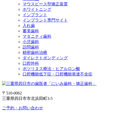
マウスピース型矯正装置
ホワイトニング
インプラント
インプラント専門サイト
入れ歯
審美歯科
マタニティ歯科
小児歯科
訪問歯科
精密歯科治療
ダイレクトボンディング
口腔外科
ボツリヌス療法・ヒアルロン酸
口腔機能低下症・口腔機能発達不全症
〒510-0062
三重県四日市市北浜田町3-5
ご予約・お問い合わせ