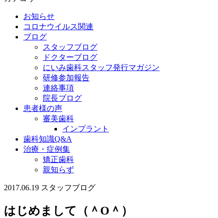
お知らせ
コロナウイルス関連
ブログ
スタッフブログ
ドクターブログ
にいみ歯科スタッフ発行マガジン
研修参加報告
連絡事項
院長ブログ
患者様の声
審美歯科
インプラント
歯科知識Q&A
治療・症例集
矯正歯科
親知らず
2017.06.19
スタッフブログ
はじめまして（＾O＾）