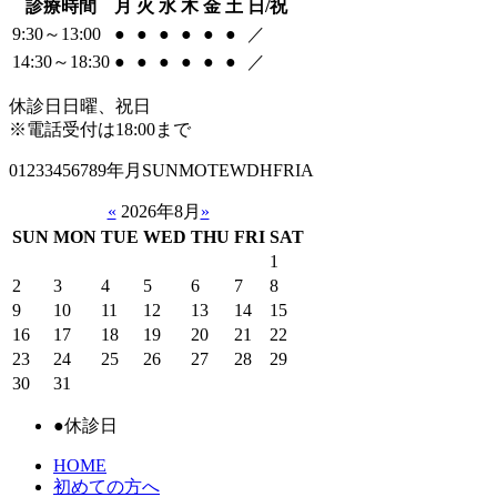
診療時間
月
火
水
木
金
土
日/祝
9:30～13:00
●
●
●
●
●
●
／
14:30～18:30
●
●
●
●
●
●
／
休診日
日曜、祝日
※電話受付は18:00まで
01233456789年月SUNMOTEWDHFRIA
«
2026年8月
»
SUN
MON
TUE
WED
THU
FRI
SAT
1
2
3
4
5
6
7
8
9
10
11
12
13
14
15
16
17
18
19
20
21
22
23
24
25
26
27
28
29
30
31
●
休診日
HOME
初めての方へ