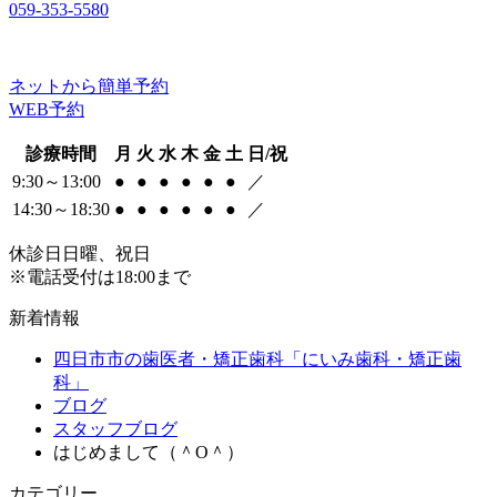
059-353-5580
ネットから簡単予約
WEB予約
診療時間
月
火
水
木
金
土
日/祝
9:30～13:00
●
●
●
●
●
●
／
14:30～18:30
●
●
●
●
●
●
／
休診日
日曜、祝日
※電話受付は18:00まで
新着情報
四日市市の歯医者・矯正歯科「にいみ歯科・矯正歯
科」
ブログ
スタッフブログ
はじめまして（＾O＾）
カテゴリー