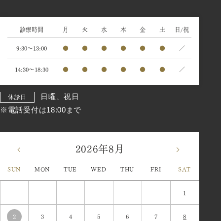
診療時間
月
火
水
木
金
土
日/祝
9:30～13:00
●
●
●
●
●
●
／
14:30～18:30
●
●
●
●
●
●
／
日曜、祝日
休診日
※電話受付は18:00まで
2026年8月
«
»
SUN
MON
TUE
WED
THU
FRI
SAT
1
2
3
4
5
6
7
8