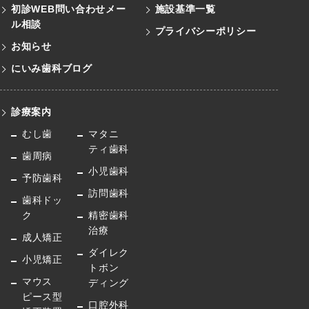
初診WEB問い合わせメー
施設基準一覧
ル
相談
プライバシーポリシー
お知らせ
にいみ歯科ブログ
診療案内
むし歯
マタニ
ティ歯科
歯周病
小児歯科
予防歯科
訪問歯科
歯科ドッ
ク
精密歯科
治療
成人矯正
ダイレク
小児矯正
トボン
マウス
ディング
ピース型
口腔外科