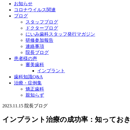
お知らせ
コロナウイルス関連
ブログ
スタッフブログ
ドクターブログ
にいみ歯科スタッフ発行マガジン
研修参加報告
連絡事項
院長ブログ
患者様の声
審美歯科
インプラント
歯科知識Q&A
治療・症例集
矯正歯科
親知らず
2023.11.15
院長ブログ
インプラント治療の成功率：知ってお