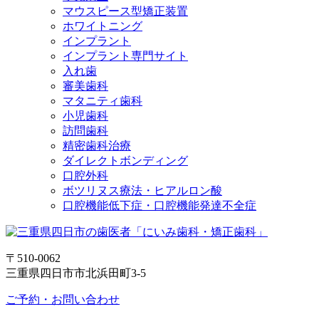
マウスピース型矯正装置
ホワイトニング
インプラント
インプラント専門サイト
入れ歯
審美歯科
マタニティ歯科
小児歯科
訪問歯科
精密歯科治療
ダイレクトボンディング
口腔外科
ボツリヌス療法・ヒアルロン酸
口腔機能低下症・口腔機能発達不全症
〒510-0062
三重県四日市市北浜田町3-5
ご予約・お問い合わせ