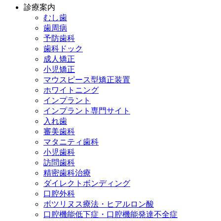
診療案内
むし歯
歯周病
予防歯科
歯科ドック
成人矯正
小児矯正
マウスピース型矯正装置
ホワイトニング
インプラント
インプラント専門サイト
入れ歯
審美歯科
マタニティ歯科
小児歯科
訪問歯科
精密歯科治療
ダイレクトボンディング
口腔外科
ボツリヌス療法・ヒアルロン酸
口腔機能低下症・口腔機能発達不全症