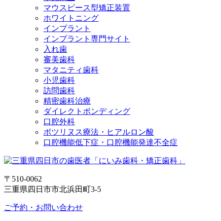
マウスピース型矯正装置
ホワイトニング
インプラント
インプラント専門サイト
入れ歯
審美歯科
マタニティ歯科
小児歯科
訪問歯科
精密歯科治療
ダイレクトボンディング
口腔外科
ボツリヌス療法・ヒアルロン酸
口腔機能低下症・口腔機能発達不全症
〒510-0062
三重県四日市市北浜田町3-5
ご予約・お問い合わせ