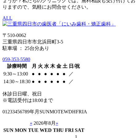
ょうか？私たちのクリニックでは、無料相談も受け付けてお
りますので、気軽にお問合せください。
ALL
〒510-0062
三重県四日市市北浜田町3-5
駐車場 ： 25台分あり
059-353-5580
診療時間
月
火
水
木
金
土
日/祝
9:30～13:00
●
●
●
●
●
●
／
14:30～18:30
●
●
●
●
●
●
／
休診日
日曜、祝日
※電話受付は18:00まで
01233456789年月SUNMOTEWDHFRIA
«
2026年8月
»
SUN
MON
TUE
WED
THU
FRI
SAT
1