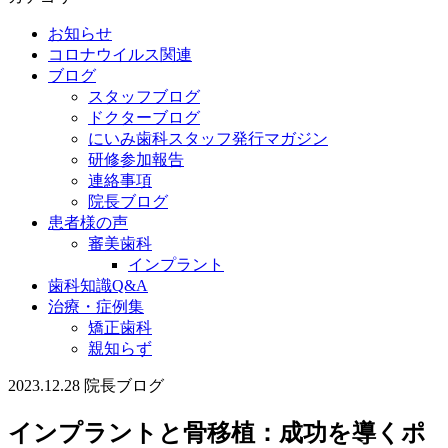
お知らせ
コロナウイルス関連
ブログ
スタッフブログ
ドクターブログ
にいみ歯科スタッフ発行マガジン
研修参加報告
連絡事項
院長ブログ
患者様の声
審美歯科
インプラント
歯科知識Q&A
治療・症例集
矯正歯科
親知らず
2023.12.28
院長ブログ
インプラントと骨移植：成功を導くポ