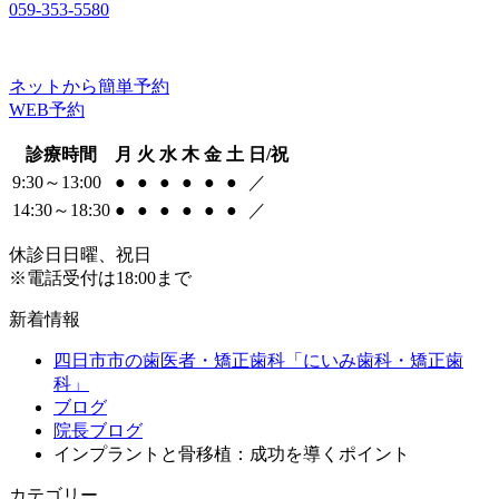
059-353-5580
ネットから簡単予約
WEB予約
診療時間
月
火
水
木
金
土
日/祝
9:30～13:00
●
●
●
●
●
●
／
14:30～18:30
●
●
●
●
●
●
／
休診日
日曜、祝日
※電話受付は18:00まで
新着情報
四日市市の歯医者・矯正歯科「にいみ歯科・矯正歯
科」
ブログ
院長ブログ
インプラントと骨移植：成功を導くポイント
カテゴリー