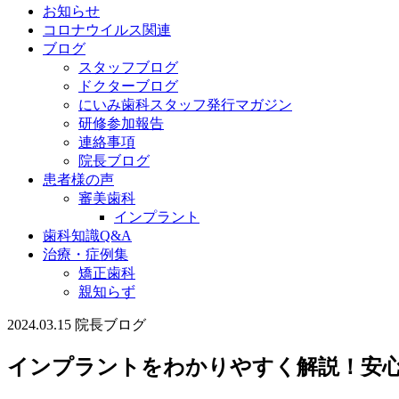
お知らせ
コロナウイルス関連
ブログ
スタッフブログ
ドクターブログ
にいみ歯科スタッフ発行マガジン
研修参加報告
連絡事項
院長ブログ
患者様の声
審美歯科
インプラント
歯科知識Q&A
治療・症例集
矯正歯科
親知らず
2024.03.15
院長ブログ
インプラントをわかりやすく解説！安