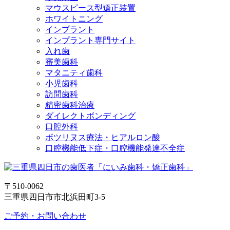
マウスピース型矯正装置
ホワイトニング
インプラント
インプラント専門サイト
入れ歯
審美歯科
マタニティ歯科
小児歯科
訪問歯科
精密歯科治療
ダイレクトボンディング
口腔外科
ボツリヌス療法・ヒアルロン酸
口腔機能低下症・口腔機能発達不全症
〒510-0062
三重県四日市市北浜田町3-5
ご予約・お問い合わせ