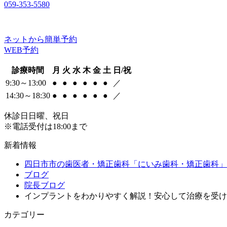
059-353-5580
ネットから簡単予約
WEB予約
診療時間
月
火
水
木
金
土
日/祝
9:30～13:00
●
●
●
●
●
●
／
14:30～18:30
●
●
●
●
●
●
／
休診日
日曜、祝日
※電話受付は18:00まで
新着情報
四日市市の歯医者・矯正歯科「にいみ歯科・矯正歯科」
ブログ
院長ブログ
インプラントをわかりやすく解説！安心して治療を受け
カテゴリー