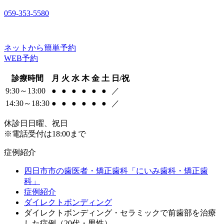
059-353-5580
ネットから簡単予約
WEB予約
診療時間
月
火
水
木
金
土
日/祝
9:30～13:00
●
●
●
●
●
●
／
14:30～18:30
●
●
●
●
●
●
／
休診日
日曜、祝日
※電話受付は18:00まで
症例紹介
四日市市の歯医者・矯正歯科「にいみ歯科・矯正歯
科」
症例紹介
ダイレクトボンディング
ダイレクトボンディング・セラミックで前歯部を治療
した症例（20代・男性）