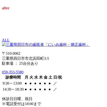
after
ALL
〒510-0062
三重県四日市市北浜田町3-5
駐車場 ： 25台分あり
059-353-5580
診療時間
月
火
水
木
金
土
日/祝
9:30～13:00
●
●
●
●
●
●
／
14:30～18:30
●
●
●
●
●
●
／
休診日
日曜、祝日
※電話受付は18:00まで