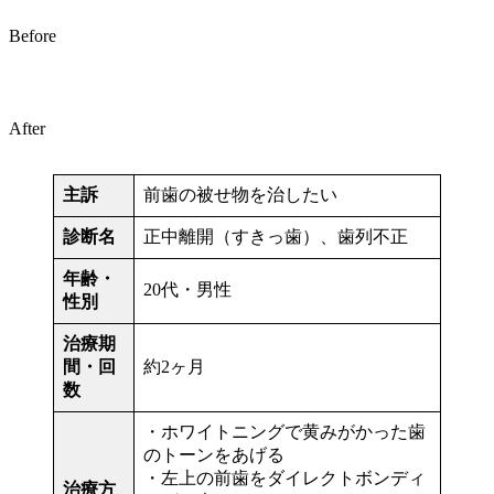
Before
After
主訴
前歯の被せ物を治したい
診断名
正中離開（すきっ歯）、歯列不正
年齢・
20代・男性
性別
治療期
間・回
約2ヶ月
数
・ホワイトニングで黄みがかった歯
のトーンをあげる
・左上の前歯をダイレクトボンディ
治療方