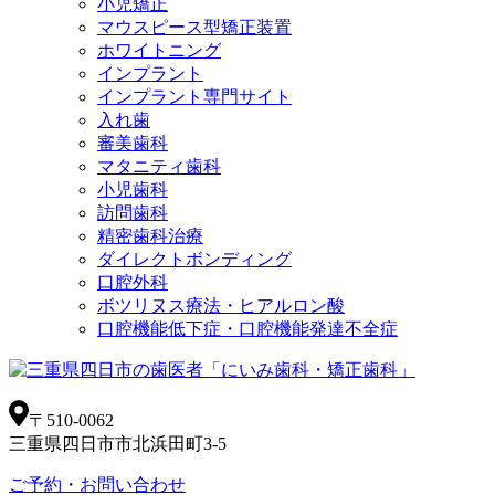
小児矯正
マウスピース型矯正装置
ホワイトニング
インプラント
インプラント専門サイト
入れ歯
審美歯科
マタニティ歯科
小児歯科
訪問歯科
精密歯科治療
ダイレクトボンディング
口腔外科
ボツリヌス療法・ヒアルロン酸
口腔機能低下症・口腔機能発達不全症
〒510-0062
三重県四日市市北浜田町3-5
ご予約・お問い合わせ