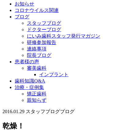
お知らせ
コロナウイルス関連
ブログ
スタッフブログ
ドクターブログ
にいみ歯科スタッフ発行マガジン
研修参加報告
連絡事項
院長ブログ
患者様の声
審美歯科
インプラント
歯科知識Q&A
治療・症例集
矯正歯科
親知らず
2016.01.29
スタッフブログ
ブログ
乾燥！