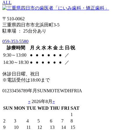
ALL
〒510-0062
三重県四日市市北浜田町3-5
駐車場 ： 25台分あり
059-353-5580
診療時間
月
火
水
木
金
土
日/祝
9:30～13:00
●
●
●
●
●
●
／
14:30～18:30
●
●
●
●
●
●
／
休診日
日曜、祝日
※電話受付は18:00まで
01233456789年月SUNMOTEWDHFRIA
«
2026年8月
»
SUN
MON
TUE
WED
THU
FRI
SAT
1
2
3
4
5
6
7
8
9
10
11
12
13
14
15