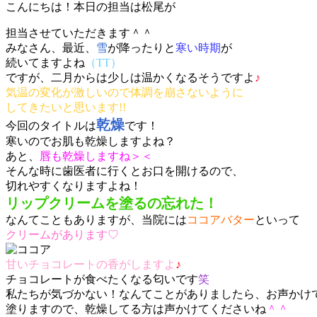
こんにちは！本日の担当は松尾が
担当させていただきます＾＾
みなさん、最近、
雪
が降ったりと
寒い時期
が
続いてますよね
（TT）
ですが、二月からは少しは温かくなるそうですよ
♪
気温の変化が激しいので体調を崩さないように
してきたいと思います!!
乾燥
今回のタイトルは
です！
寒いのでお肌も乾燥しますよね？
あと、
唇も乾燥しますね＞＜
そんな時に歯医者に行くとお口を開けるので、
切れやすくなりますよね！
リップクリームを塗るの忘れた！
なんてこともありますが、当院には
ココアバター
といって
クリームがあります♡
甘いチョコレートの香がしますよ
♪
チョコレートが食べたくなる匂いです
笑
私たちが気づかない！なんてことがありましたら、お声かけ
塗りますので、乾燥してる方は声かけてくださいね
＾＾