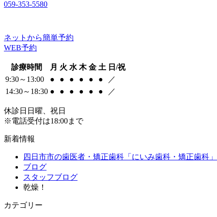
059-353-5580
ネットから簡単予約
WEB予約
診療時間
月
火
水
木
金
土
日/祝
9:30～13:00
●
●
●
●
●
●
／
14:30～18:30
●
●
●
●
●
●
／
休診日
日曜、祝日
※電話受付は18:00まで
新着情報
四日市市の歯医者・矯正歯科「にいみ歯科・矯正歯科」
ブログ
スタッフブログ
乾燥！
カテゴリー