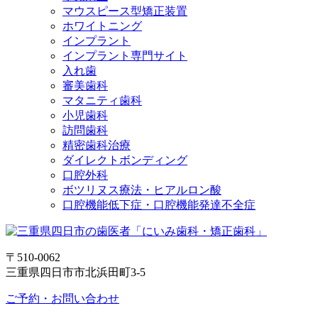
マウスピース型矯正装置
ホワイトニング
インプラント
インプラント専門サイト
入れ歯
審美歯科
マタニティ歯科
小児歯科
訪問歯科
精密歯科治療
ダイレクトボンディング
口腔外科
ボツリヌス療法・ヒアルロン酸
口腔機能低下症・口腔機能発達不全症
〒510-0062
三重県四日市市北浜田町3-5
ご予約・お問い合わせ