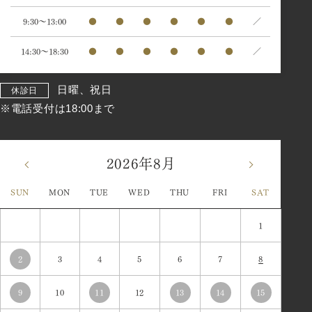
9:30～13:00
●
●
●
●
●
●
／
14:30～18:30
●
●
●
●
●
●
／
日曜、祝日
休診日
※電話受付は18:00まで
2026年8月
«
»
SUN
MON
TUE
WED
THU
FRI
SAT
1
2
3
4
5
6
7
8
9
10
11
12
13
14
15