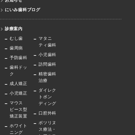
お知らせ
にいみ歯科ブログ
診療案内
むし歯
マタニ
ティ歯科
歯周病
小児歯科
予防歯科
訪問歯科
歯科ドッ
ク
精密歯科
治療
成人矯正
ダイレク
小児矯正
トボン
マウス
ディング
ピース型
口腔外科
矯正装置
ボツリヌ
ホワイト
ス療法・
ニング