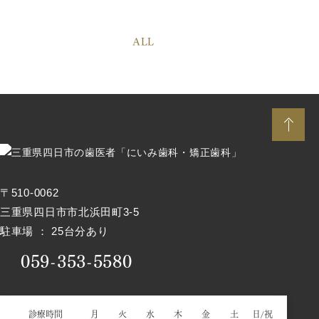
ALL
〒510-0062
三重県四日市市北浜田町3-5
駐車場 ： 25台分あり
059-353-5580
診療時間
月
火
水
木
金
土
日/祝