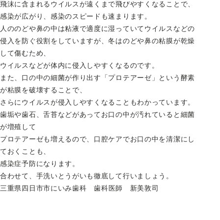
飛沫に含まれるウイルスが遠くまで飛びやすくなることで、
感染が広がり、感染のスピードも速まります。
人ののどや鼻の中は粘液で適度に湿っていてウイルスなどの
侵入を防ぐ役割をしていますが、冬はのどや鼻の粘膜が乾燥
して傷むため、
ウイルスなどが体内に侵入しやすくなるのです。
また、口の中の細菌が作り出す「プロテアーゼ」という酵素
が粘膜を破壊することで、
さらにウイルスが侵入しやすくなることもわかっています。
歯垢や歯石、舌苔などがあってお口の中が汚れていると細菌
が増殖して
プロテアーゼも増えるので、口腔ケアでお口の中を清潔にし
ておくことも、
感染症予防になります。
合わせて、手洗いとうがいも徹底して行いましょう。
三重県四日市市
に
いみ
歯科 歯科医師
新
美
敦司