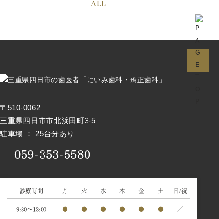
ALL
〒510-0062
三重県四日市市北浜田町3-5
駐車場 ： 25台分あり
059-353-5580
診療時間
月
火
水
木
金
土
日/祝
9:30～13:00
●
●
●
●
●
●
／