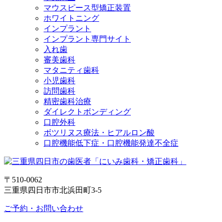
マウスピース型矯正装置
ホワイトニング
インプラント
インプラント専門サイト
入れ歯
審美歯科
マタニティ歯科
小児歯科
訪問歯科
精密歯科治療
ダイレクトボンディング
口腔外科
ボツリヌス療法・ヒアルロン酸
口腔機能低下症・口腔機能発達不全症
〒510-0062
三重県四日市市北浜田町3-5
ご予約・お問い合わせ