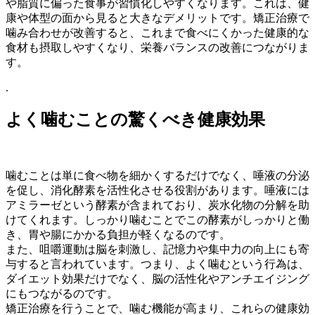
や脂質に偏った食事が習慣化しやすくなります。これは、健
康や体型の面から見ると大きなデメリットです。矯正治療で
噛み合わせが改善すると、これまで食べにくかった健康的な
食材も摂取しやすくなり、栄養バランスの改善につながりま
す。
.
よく噛むことの驚くべき健康効果
噛むことは単に食べ物を細かくするだけでなく、唾液の分泌
を促し、消化酵素を活性化させる役割があります。唾液には
アミラーゼという酵素が含まれており、炭水化物の分解を助
けてくれます。しっかり噛むことでこの酵素がしっかりと働
き、胃や腸にかかる負担が軽くなるのです。
また、咀嚼運動は脳を刺激し、記憶力や集中力の向上にも寄
与すると言われています。つまり、よく噛むという行為は、
ダイエット効果だけでなく、脳の活性化やアンチエイジング
にもつながるのです。
矯正治療を行うことで、噛む機能が高まり、これらの健康効