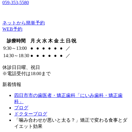
059-353-5580
ネットから簡単予約
WEB予約
診療時間
月
火
水
木
金
土
日/祝
9:30～13:00
●
●
●
●
●
●
／
14:30～18:30
●
●
●
●
●
●
／
休診日
日曜、祝日
※電話受付は18:00まで
新着情報
四日市市の歯医者・矯正歯科「にいみ歯科・矯正歯
科」
ブログ
ドクターブログ
「噛み合わせが悪いと太る？」矯正で変わる食事とダ
イエット効果