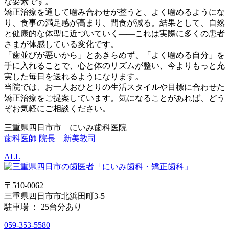
な要素です。
矯正治療を通して噛み合わせが整うと、よく噛めるようにな
り、食事の満足感が高まり、間食が減る。結果として、自然
と健康的な体型に近づいていく――これは実際に多くの患者
さまが体感している変化です。
「歯並びが悪いから」とあきらめず、「よく噛める自分」を
手に入れることで、心と体のリズムが整い、今よりもっと充
実した毎日を送れるようになります。
当院では、お一人おひとりの生活スタイルや目標に合わせた
矯正治療をご提案しています。気になることがあれば、どう
ぞお気軽にご相談ください。
三重県四日市市 にいみ歯科医院
歯科医師 院長 新美敦司
ALL
〒510-0062
三重県四日市市北浜田町3-5
駐車場 ： 25台分あり
059-353-5580