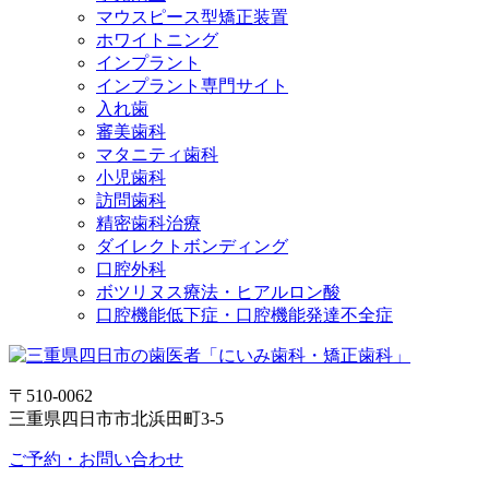
マウスピース型矯正装置
ホワイトニング
インプラント
インプラント専門サイト
入れ歯
審美歯科
マタニティ歯科
小児歯科
訪問歯科
精密歯科治療
ダイレクトボンディング
口腔外科
ボツリヌス療法・ヒアルロン酸
口腔機能低下症・口腔機能発達不全症
〒510-0062
三重県四日市市北浜田町3-5
ご予約・お問い合わせ