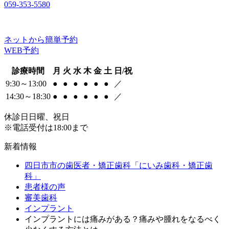
059-353-5580
ネットから簡単予約
WEB予約
診療時間
月
火
水
木
金
土
日/祝
9:30～13:00
●
●
●
●
●
●
／
14:30～18:30
●
●
●
●
●
●
／
休診日
日曜、祝日
※電話受付は18:00まで
新着情報
四日市市の歯医者・矯正歯科「にいみ歯科・矯正歯
科」
患者様の声
審美歯科
インプラント
インプラントには痛みがある？痛みや腫れをなるべく