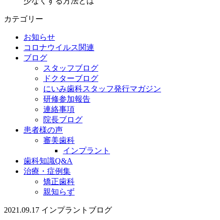
少なくする方法とは
カテゴリー
お知らせ
コロナウイルス関連
ブログ
スタッフブログ
ドクターブログ
にいみ歯科スタッフ発行マガジン
研修参加報告
連絡事項
院長ブログ
患者様の声
審美歯科
インプラント
歯科知識Q&A
治療・症例集
矯正歯科
親知らず
2021.09.17
インプラント
ブログ