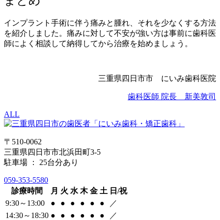
まとめ
インプラント手術に伴う痛みと腫れ、それを少なくする方法
を紹介しました。痛みに対して不安が強い方は事前に歯科医
師によく相談して納得してから治療を始めましょう。
三重県四日市市 にいみ歯科医院
歯科医師 院長 新美敦司
ALL
〒510-0062
三重県四日市市北浜田町3-5
駐車場 ： 25台分あり
059-353-5580
診療時間
月
火
水
木
金
土
日/祝
9:30～13:00
●
●
●
●
●
●
／
14:30～18:30
●
●
●
●
●
●
／