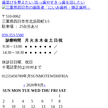
歯並びを整えたい /出っ歯やすきっ歯を治したい
〒510-0062
三重県四日市市北浜田町3-5
駐車場 ： 25台分あり
059-353-5580
診療時間
月
火
水
木
金
土
日/祝
9:30～13:00
●
●
●
●
●
●
／
14:30～18:30
●
●
●
●
●
●
／
休診日
日曜、祝日
※電話受付は18:00まで
01233456789年月SUNMOTEWDHFRIA
«
2026年8月
»
SUN
MON
TUE
WED
THU
FRI
SAT
1
2
3
4
5
6
7
8
9
10
11
12
13
14
15