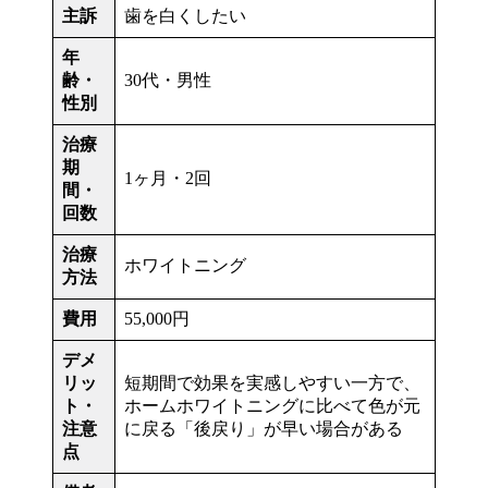
主訴
歯を白くしたい
年
齢・
30代・男性
性別
治療
期
1ヶ月・2回
間・
回数
治療
ホワイトニング
方法
費用
55,000円
デメ
リッ
短期間で効果を実感しやすい一方で、
ト・
ホームホワイトニングに比べて色が元
注意
に戻る「後戻り」が早い場合がある
点