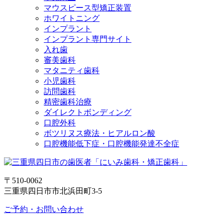
マウスピース型矯正装置
ホワイトニング
インプラント
インプラント専門サイト
入れ歯
審美歯科
マタニティ歯科
小児歯科
訪問歯科
精密歯科治療
ダイレクトボンディング
口腔外科
ボツリヌス療法・ヒアルロン酸
口腔機能低下症・口腔機能発達不全症
〒510-0062
三重県四日市市北浜田町3-5
ご予約・お問い合わせ