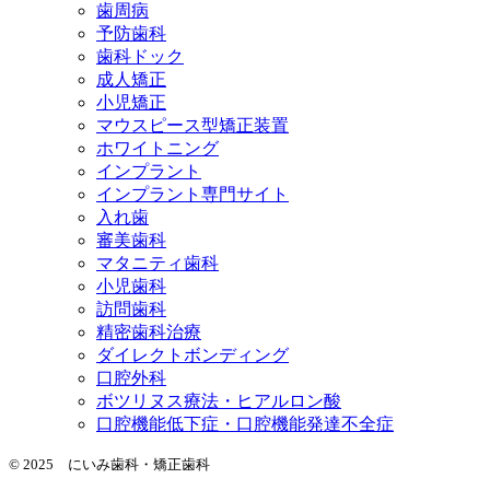
歯周病
予防歯科
歯科ドック
成人矯正
小児矯正
マウスピース型矯正装置
ホワイトニング
インプラント
インプラント専門サイト
入れ歯
審美歯科
マタニティ歯科
小児歯科
訪問歯科
精密歯科治療
ダイレクトボンディング
口腔外科
ボツリヌス療法・ヒアルロン酸
口腔機能低下症・口腔機能発達不全症
© 2025 にいみ歯科・矯正歯科