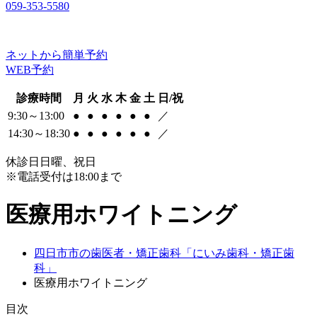
059-353-5580
ネットから簡単予約
WEB予約
診療時間
月
火
水
木
金
土
日/祝
9:30～13:00
●
●
●
●
●
●
／
14:30～18:30
●
●
●
●
●
●
／
休診日
日曜、祝日
※電話受付は18:00まで
医療用ホワイトニング
四日市市の歯医者・矯正歯科「にいみ歯科・矯正歯
科」
医療用ホワイトニング
目次